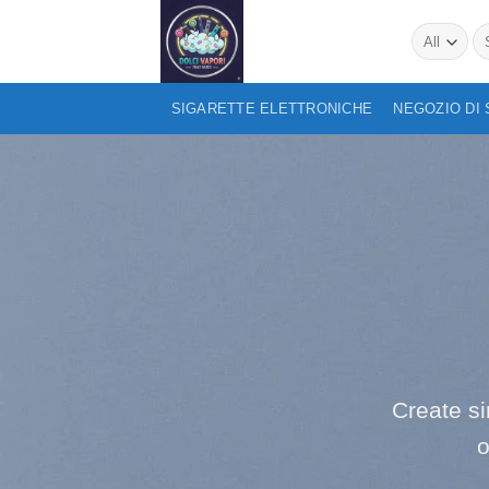
Skip
Se
to
for
content
SIGARETTE ELETTRONICHE
NEGOZIO DI
Create s
o