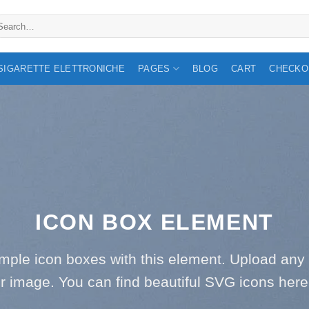
arch
:
 SIGARETTE ELETTRONICHE
PAGES
BLOG
CART
CHECKO
ICON BOX ELEMENT
imple icon boxes with this element. Upload any
r image. You can find beautiful SVG icons her