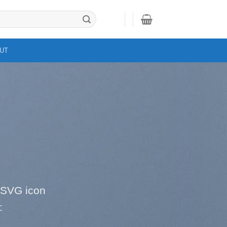
UT
 SVG icon
e: