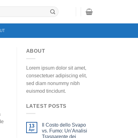
UT
ABOUT
Lorem ipsum dolor sit amet,
consectetuer adipiscing elit,
sed diam nonummy nibh
euismod tincidunt.
LATEST POSTS
a
de
Il Costo dello Svapo
13
Apr
vs. Fumo: Un’Analisi
Trasparente dei