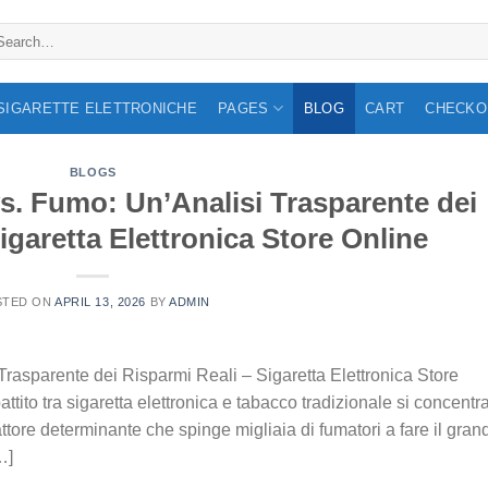
arch
:
 SIGARETTE ELETTRONICHE
PAGES
BLOG
CART
CHECKO
BLOGS
vs. Fumo: Un’Analisi Trasparente dei
igaretta Elettronica Store Online
STED ON
APRIL 13, 2026
BY
ADMIN
Trasparente dei Risparmi Reali – Sigaretta Elettronica Store
attito tra sigaretta elettronica e tabacco tradizionale si concentr
fattore determinante che spinge migliaia di fumatori a fare il gran
…]