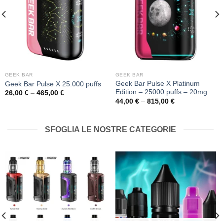
GEEK BAR
GEEK BAR
Geek Bar Pulse X Platinum
Geek Bar Pulse X 25.000 puffs
Edition – 25000 puffs – 20mg
Price
26,00
€
–
465,00
€
range:
Price
44,00
€
–
815,00
€
26,00 €
range:
through
44,00 €
465,00 €
through
815,00 €
SFOGLIA LE NOSTRE CATEGORIE