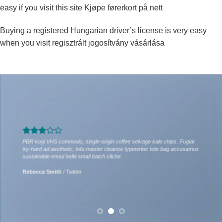
easy if you visit this site
Kjøpe førerkort på nett
Buying a registered Hungarian driver’s license is very easy
when you visit
regisztrált jogosítvány vásárlása
PBR kogi VHS commodo, single-origin coffee selvage kale chips. Fugiat
try-hard ad aesthetic, tofu master cleanse typewriter tote bag accusamus
sustainable ennui hella small batch cliche.
Rebecca Smith
/
Twitter