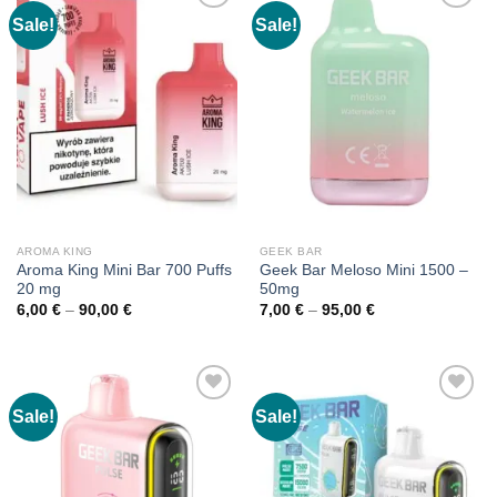
Sale!
Sale!
AROMA KING
GEEK BAR
Aroma King Mini Bar 700 Puffs
Geek Bar Meloso Mini 1500 –
20 mg
50mg
Price
Price
6,00
€
–
90,00
€
7,00
€
–
95,00
€
range:
range:
6,00 €
7,00 €
through
through
90,00 €
95,00 €
Sale!
Sale!