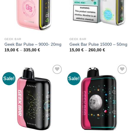
GEEK BAR
GEEK BAR
Geek Bar Pulse – 9000- 20mg
Geek Bar Pulse 15000 – 50mg
Price
Price
19,00
€
–
335,00
€
15,00
€
–
260,00
€
range:
range:
19,00 €
15,00 €
through
through
335,00 €
260,00 €
Sale!
Sale!