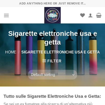
Skip
ADD ANYTHING HERE OR JUST REMOVE IT...
to
content
Sigarette elettroniche usa e
getta
HOME
/
SIGARETTE ELETTRONICHE USA E GETTA
FILTER
Tutto sulle Sigarette Elettroniche Usa e Getta:
Se sei un ex fumatore alla ricerca di un’alternativa più