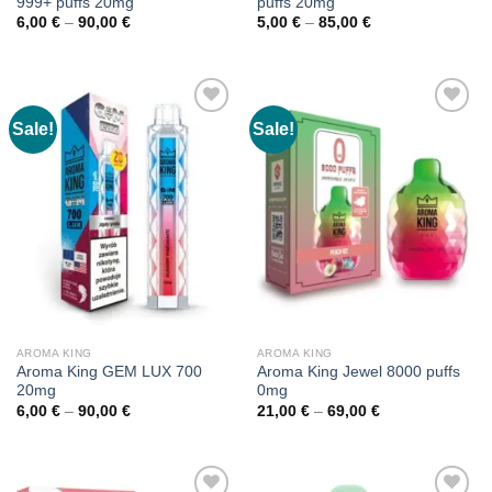
999+ puffs 20mg
puffs 20mg
Price
Price
6,00
€
–
90,00
€
5,00
€
–
85,00
€
range:
range:
6,00 €
5,00 €
through
through
90,00 €
85,00 €
Sale!
Sale!
AROMA KING
AROMA KING
Aroma King GEM LUX 700
Aroma King Jewel 8000 puffs
20mg
0mg
Price
Price
6,00
€
–
90,00
€
21,00
€
–
69,00
€
range:
range:
6,00 €
21,00 €
through
through
90,00 €
69,00 €