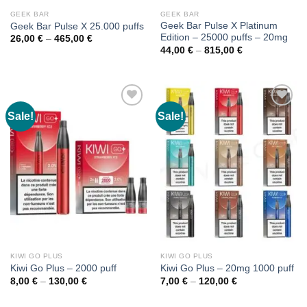
GEEK BAR
GEEK BAR
Geek Bar Pulse X Platinum
Geek Bar Pulse X 25.000 puffs
Edition – 25000 puffs – 20mg
Price
26,00
€
–
465,00
€
range:
Price
44,00
€
–
815,00
€
26,00 €
range:
through
44,00 €
465,00 €
through
815,00 €
Sale!
Sale!
KIWI GO PLUS
KIWI GO PLUS
Kiwi Go Plus – 2000 puff
Kiwi Go Plus – 20mg 1000 puff
Price
Price
8,00
€
–
130,00
€
7,00
€
–
120,00
€
range:
range:
8,00 €
7,00 €