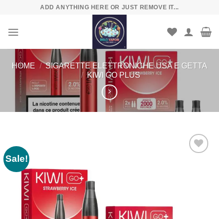
Skip
ADD ANYTHING HERE OR JUST REMOVE IT...
to
content
HOME
/
SIGARETTE ELETTRONICHE USA E GETTA
/
KIWI GO PLUS
Sale!