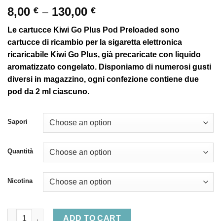
Price
8,00
–
130,00
€
€
range:
Le cartucce Kiwi Go Plus Pod Preloaded sono
8,00 €
cartucce di ricambio per la sigaretta elettronica
through
ricaricabile Kiwi Go Plus, già precaricate con liquido
130,00 €
aromatizzato congelato. Disponiamo di numerosi gusti
diversi in magazzino, ogni confezione contiene due
pod da 2 ml ciascuno.
Sapori
Quantità
Nicotina
Kiwi Go Plus - 2000 puff quantity
ADD TO CART