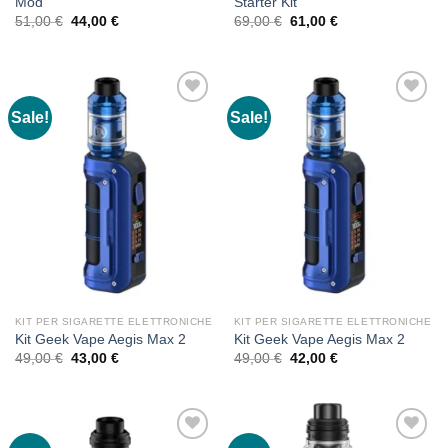
Mod
Starter Kit
Original
Current
Original
Current
51,00
€
44,00
€
69,00
€
61,00
€
price
price
price
price
was:
is:
was:
is:
51,00 €.
44,00 €.
69,00 €.
61,00 €.
Sale!
Sale!
KIT PER SIGARETTE ELETTRONICHE
KIT PER SIGARETTE ELETTRONICHE
Kit Geek Vape Aegis Max 2
Kit Geek Vape Aegis Max 2
Original
Current
Original
Current
49,00
€
43,00
€
49,00
€
42,00
€
price
price
price
price
was:
is:
was:
is:
49,00 €.
43,00 €.
49,00 €.
42,00 €.