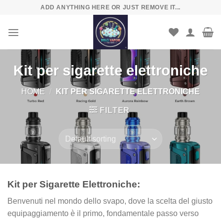
Skip
ADD ANYTHING HERE OR JUST REMOVE IT...
to
content
Kit per sigarette elettroniche
HOME
/
KIT PER SIGARETTE ELETTRONICHE
FILTER
Kit per Sigarette Elettroniche:
Benvenuti nel mondo dello svapo, dove la scelta del giusto
equipaggiamento è il primo, fondamentale passo verso