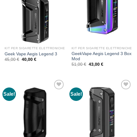
KIT PER SIGARETTE ELETTRONICHE
KIT PER SIGARETTE ELETTRONICHE
GeekVape Aegis Legend 3 Box
Geek Vape Aegis Legend 3
Mod
Original
Current
45,00
€
40,00
€
price
price
Original
Current
51,00
€
43,00
€
was:
is:
price
price
45,00 €.
40,00 €.
was:
is:
51,00 €.
43,00 €.
Sale!
Sale!