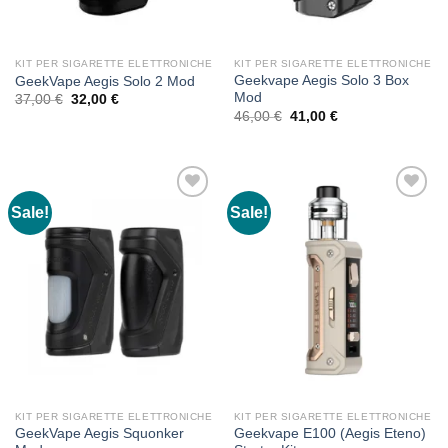
KIT PER SIGARETTE ELETTRONICHE
KIT PER SIGARETTE ELETTRONICHE
Geekvape Aegis Solo 3 Box
GeekVape Aegis Solo 2 Mod
Mod
Original
Current
37,00
€
32,00
€
price
price
Original
Current
46,00
€
41,00
€
was:
is:
price
price
37,00 €.
32,00 €.
was:
is:
46,00 €.
41,00 €.
Sale!
Sale!
KIT PER SIGARETTE ELETTRONICHE
KIT PER SIGARETTE ELETTRONICHE
GeekVape Aegis Squonker
Geekvape E100 (Aegis Eteno)