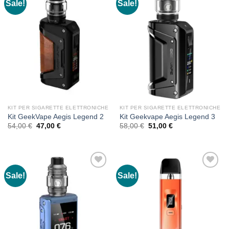
Sale!
Sale!
KIT PER SIGARETTE ELETTRONICHE
KIT PER SIGARETTE ELETTRONICHE
Kit GeekVape Aegis Legend 2
Kit Geekvape Aegis Legend 3
Original
Current
Original
Current
54,00
€
47,00
€
58,00
€
51,00
€
price
price
price
price
was:
is:
was:
is:
54,00 €.
47,00 €.
58,00 €.
51,00 €.
Sale!
Sale!