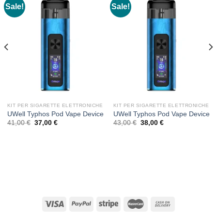
Sale!
Sale!
KIT PER SIGARETTE ELETTRONICHE
KIT PER SIGARETTE ELETTRONICHE
UWell Typhos Pod Vape Device
UWell Typhos Pod Vape Device
Original
Current
Original
Current
41,00
€
37,00
€
43,00
€
38,00
€
price
price
price
price
was:
is:
was:
is:
41,00 €.
37,00 €.
43,00 €.
38,00 €.