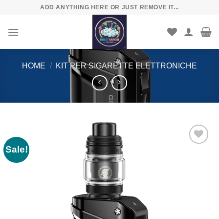
Skip
ADD ANYTHING HERE OR JUST REMOVE IT...
to
content
HOME
/
KIT PER SIGARETTE ELETTRONICHE
Sale!