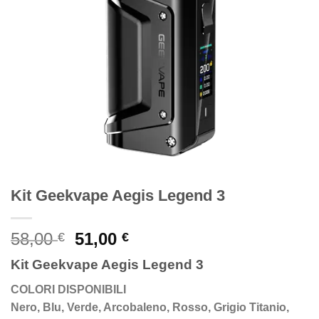
Kit Geekvape Aegis Legend 3
Original
Current
58,00
51,00
€
€
price
price
Kit Geekvape Aegis Legend 3
was:
is:
58,00 €.
51,00 €.
COLORI DISPONIBILI
Nero, Blu, Verde, Arcobaleno, Rosso, Grigio Titanio,