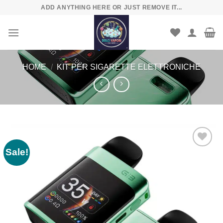
Skip
ADD ANYTHING HERE OR JUST REMOVE IT...
to
content
HOME
/
KIT PER SIGARETTE ELETTRONICHE
Sale!