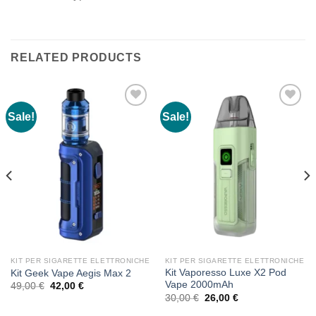
RELATED PRODUCTS
Sale!
Sale!
KIT PER SIGARETTE ELETTRONICHE
KIT PER SIGARETTE ELETTRONICHE
Kit Vaporesso Luxe X2 Pod
Kit Geek Vape Aegis Max 2
Vape 2000mAh
Original
Current
49,00
€
42,00
€
price
price
Original
Current
30,00
€
26,00
€
was:
is:
price
price
49,00 €.
42,00 €.
was:
is: