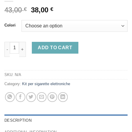
Original
Current
43,00
38,00
€
€
price
price
was:
is:
Colori
43,00 €.
38,00 €.
UWell Caliburn G3 Pro Koko Pod Vape Device quantity
ADD TO CART
SKU:
N/A
Category:
Kit per sigarette elettroniche
DESCRIPTION