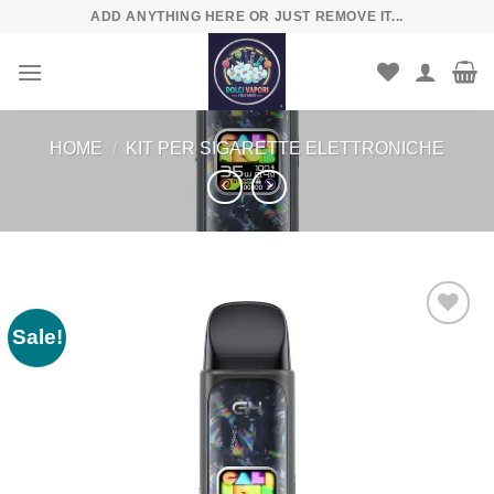
Skip
ADD ANYTHING HERE OR JUST REMOVE IT...
to
content
HOME
/
KIT PER SIGARETTE ELETTRONICHE
Sale!