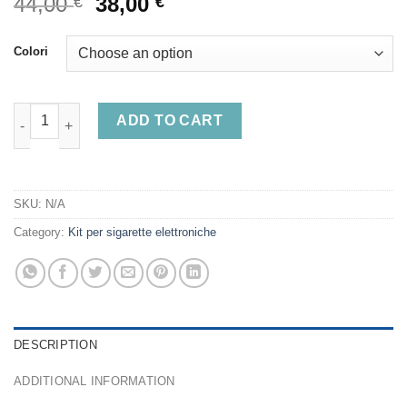
Original
Current
44,00
38,00
€
€
price
price
was:
is:
Colori
44,00 €.
38,00 €.
UWell Caliburn G4 Pod Vape Device quantity
ADD TO CART
SKU:
N/A
Category:
Kit per sigarette elettroniche
DESCRIPTION
ADDITIONAL INFORMATION