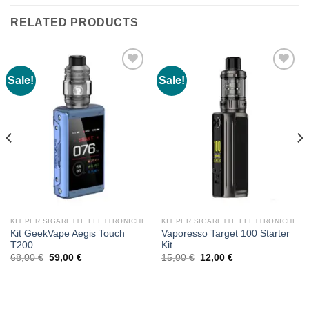
RELATED PRODUCTS
Sale!
Sale!
KIT PER SIGARETTE ELETTRONICHE
KIT PER SIGARETTE ELETTRONICHE
Kit GeekVape Aegis Touch
Vaporesso Target 100 Starter
T200
Kit
Original
Current
Original
Current
68,00
€
59,00
€
15,00
€
12,00
€
price
price
price
price
was:
is:
was:
is:
68,00 €.
59,00 €.
15,00 €.
12,00 €.