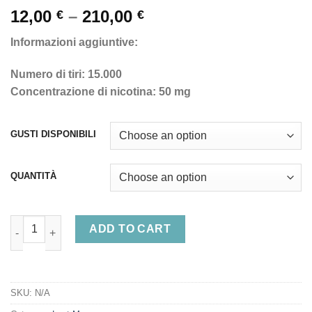
Price
12,00
–
210,00
€
€
range:
Informazioni aggiuntive:
12,00 €
through
Numero di tiri: 15.000
210,00 €
Concentrazione di nicotina: 50 mg
GUSTI DISPONIBILI
QUANTITÀ
Lost Mary MT15000 Turbo - 50mg quantity
ADD TO CART
SKU:
N/A