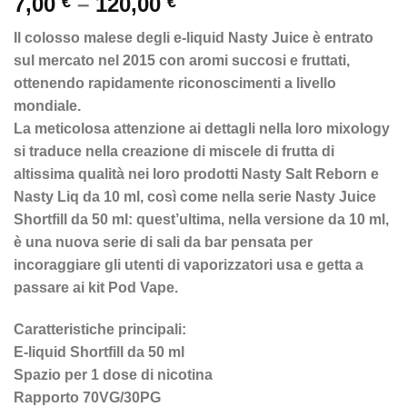
Price
7,00
–
120,00
€
€
range:
Il colosso malese degli e-liquid Nasty Juice è entrato
7,00 €
sul mercato nel 2015 con aromi succosi e fruttati,
through
ottenendo rapidamente riconoscimenti a livello
120,00 €
mondiale.
La meticolosa attenzione ai dettagli nella loro mixology
si traduce nella creazione di miscele di frutta di
altissima qualità nei loro prodotti Nasty Salt Reborn e
Nasty Liq da 10 ml, così come nella serie Nasty Juice
Shortfill da 50 ml: quest’ultima, nella versione da 10 ml,
è una nuova serie di sali da bar pensata per
incoraggiare gli utenti di vaporizzatori usa e getta a
passare ai kit Pod Vape.
Caratteristiche principali:
E-liquid Shortfill da 50 ml
Spazio per 1 dose di nicotina
Rapporto 70VG/30PG