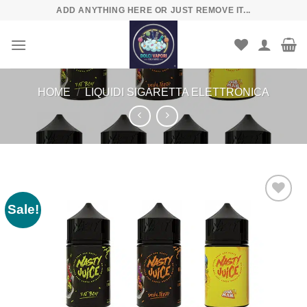
Skip
ADD ANYTHING HERE OR JUST REMOVE IT...
to
content
HOME
/
LIQUIDI SIGARETTA ELETTRONICA
Sale!