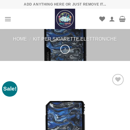
Skip
ADD ANYTHING HERE OR JUST REMOVE IT...
to
content
HOME
/
KIT PER SIGARETTE ELETTRONICHE
Sale!