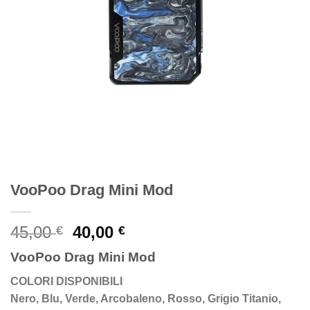
VooPoo Drag Mini Mod
Original
Current
45,00
40,00
€
€
price
price
VooPoo Drag Mini Mod
was:
is:
45,00 €.
40,00 €.
COLORI DISPONIBILI
Nero, Blu, Verde, Arcobaleno, Rosso, Grigio Titanio,